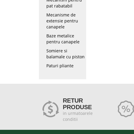
pat rabatabil
Mecanisme de
extensie pentru
canapele
Baze metalice
pentru canapele
Somiere si
balamale cu piston
Paturi pliante
RETUR
PRODUSE
in urmatoarele
conditii