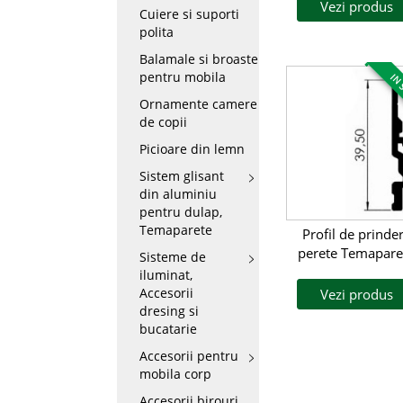
Vezi produs
Cuiere si suporti
polita
Balamale si broaste
pentru mobila
IN 
Ornamente camere
de copii
Picioare din lemn
Sistem glisant
din aluminiu
pentru dulap,
Temaparete
Profil de prinde
perete Temapare
Sisteme de
iluminat,
Accesorii
Vezi produs
dresing si
bucatarie
Accesorii pentru
mobila corp
Accesorii birouri