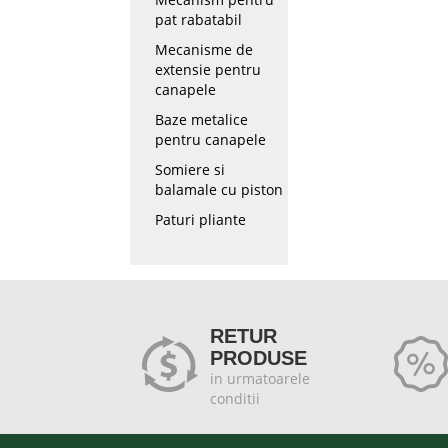
pat rabatabil
Mecanisme de
extensie pentru
canapele
Baze metalice
pentru canapele
Somiere si
balamale cu piston
Paturi pliante
RETUR
PRODUSE
in urmatoarele
conditii