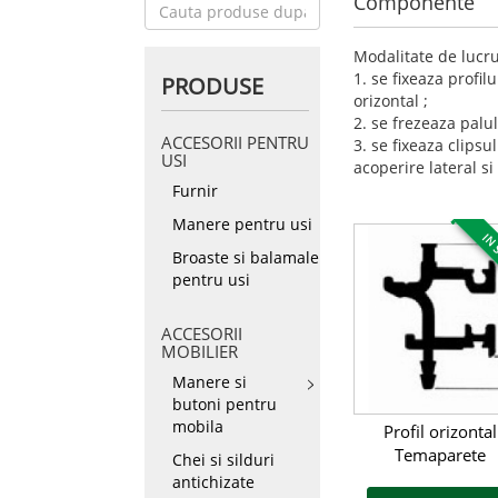
Componente
Modalitate de lucru
1. se fixeaza profil
PRODUSE
orizontal ;
2. se frezeaza palul
ACCESORII PENTRU
3. se fixeaza clipsul
USI
acoperire lateral si
Furnir
Manere pentru usi
IN 
Broaste si balamale
pentru usi
ACCESORII
MOBILIER
Manere si
butoni pentru
mobila
Profil orizontal
Temaparete
Chei si silduri
antichizate