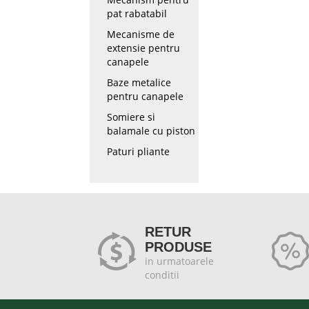
pat rabatabil
Mecanisme de
extensie pentru
canapele
Baze metalice
pentru canapele
Somiere si
balamale cu piston
Paturi pliante
RETUR
PRODUSE
in urmatoarele
conditii