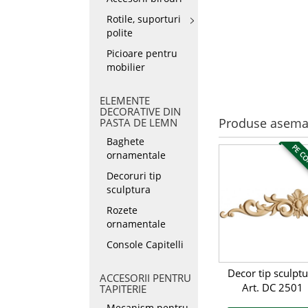
Rotile, suporturi
polite
Picioare pentru
mobilier
ELEMENTE
DECORATIVE DIN
Produse asema
PASTA DE LEMN
Baghete
PE C
ornamentale
Decoruri tip
sculptura
Rozete
ornamentale
Console Capitelli
Decor tip sculptu
ACCESORII PENTRU
Art. DC 2501
TAPITERIE
Mecanism pentru