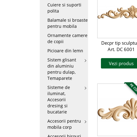
Cuiere si suporti
polita
Balamale si broaste
pentru mobila
Ornamente camere
de copii
Decpr tip sculptu
Art. DC 6001
Picioare din lemn
Sistem glisant
Vezi produs
din aluminiu
pentru dulap,
Temaparete
PE C
Sisteme de
iluminat,
Accesorii
dresing si
bucatarie
Accesorii pentru
mobila corp
Accesorii birouri