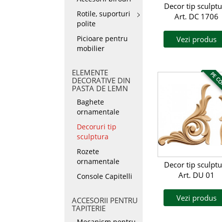
Decor tip sculptu
Rotile, suporturi
Art. DC 1706
polite
Picioare pentru
Vezi produs
mobilier
ELEMENTE
PE C
DECORATIVE DIN
PASTA DE LEMN
Baghete
ornamentale
Decoruri tip
sculptura
Rozete
ornamentale
Decor tip sculptu
Art. DU 01
Console Capitelli
Vezi produs
ACCESORII PENTRU
TAPITERIE
Mecanism pentru