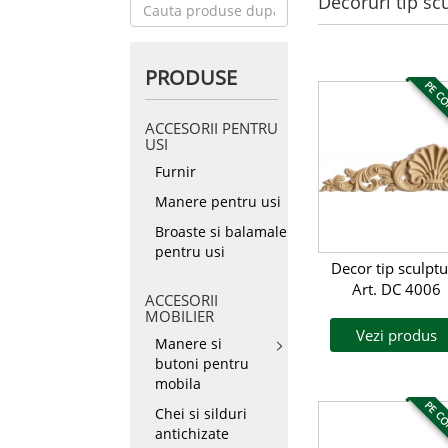
Decoruri tip sc
PRODUSE
PE C
ACCESORII PENTRU
USI
Furnir
Manere pentru usi
Broaste si balamale
pentru usi
Decor tip sculptu
Art. DC 4006
ACCESORII
MOBILIER
Vezi produs
Manere si
butoni pentru
mobila
PE C
Chei si silduri
antichizate